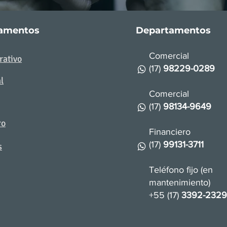
amentos
Departamentos
Comercial
rativo
(17)
98229-0289
l
Comercial
(17)
98134-9649
ro
Financiero
(17)
99131-3711
s
Teléfono fijo (en
mantenimiento)
+55 (17)
3392-2329