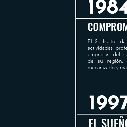
198
COMPROM
​El Sr. Heitor da
actividades prof
empresas del se
de su región, 
mecanizado y man
199
EL SUEÑ