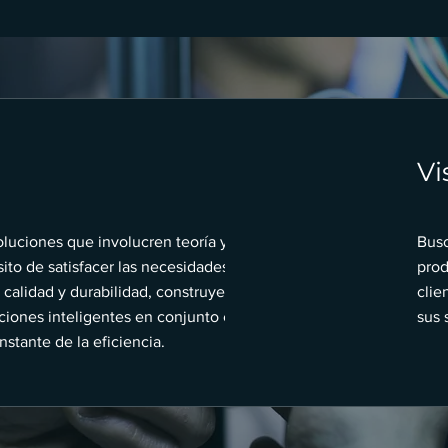
​V
oluciones que involucren teoría y práctica,
Busc
ito de satisfacer las necesidades del
prod
calidad y durabilidad, construyendo
clie
ciones inteligentes en conjunto en la
sus 
stante de la eficiencia.